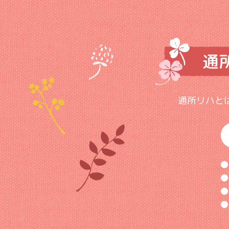
通
通所リハと