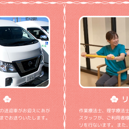
リ
の送迎車がお迎えにあが
作業療法士、理学療法
までお送りいたします。
スタッフが、ご利用者
リを行ないます。 また